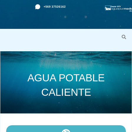
Ir
+569 37526162
al
contenido
AGUA POTABLE
CALIENTE