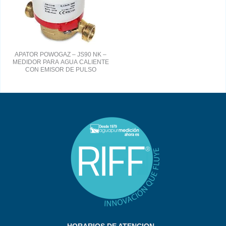
APATOR POWOGAZ – JS90 NK –
MEDIDOR PARA AGUA CALIENTE
CON EMISOR DE PULSO
HORARIOS DE ATENCION