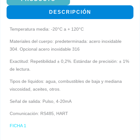
GAS
DESCRIPCIÓN
-
MEDIDOR
Temperatura media: -20°C a + 120°C
TIPO
TURBINA
Materiales del cuerpo: predeterminada: acero inoxidable
PARA
304. Opcional acero inoxidable 316
GAS
Exactitud: Repetibilidad ± 0,2%. Estándar de precisión: ± 1%
cantidad
de lectura.
Tipos de líquidos: agua, combustibles de baja y mediana
viscosidad, aceites, otros.
Señal de salida: Pulso, 4-20mA
Comunicación: RS485, HART
FICHA 1