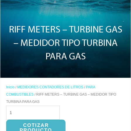
RIFF METERS – TURBINE GAS
– MEDIDOR TIPO TURBINA
PARA GAS
Inicio
/
MEDIDORES CONTADORES DE LITROS
/
PARA
COMBUSTIBLES
/ RIFF METERS – TURBINE GAS – MEDIDOR TIPO
TURBINA PARA GAS
RIFF
METERS
-
COTIZAR
PRODUCTO
TURBINE