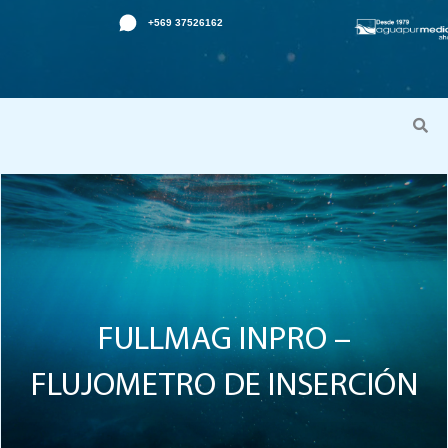
Ir
+569 37526162
al
contenido
FULLMAG INPRO –
FLUJOMETRO DE INSERCIÓN