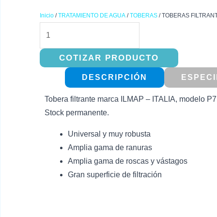
Inicio
/
TRATAMIENTO DE AGUA
/
TOBERAS
/ TOBERAS FILTRAN
TOBERAS
FILTRANTES
POLIPROPILENO
COTIZAR PRODUCTO
TIPO
DESCRIPCIÓN
ESPECI
R
cantidad
Tobera filtrante marca ILMAP – ITALIA, modelo P7, 
Stock permanente.
Universal y muy robusta
Amplia gama de ranuras
Amplia gama de roscas y vástagos
Gran superficie de filtración