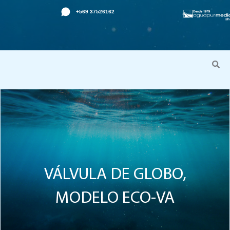
Ir
+569 37526162
al
contenido
VÁLVULA DE GLOBO,
MODELO ECO-VA