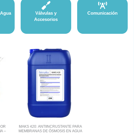
 Agua
Válvulas y
Comunicación
Accesorios
DOR
MAKS 420: ANTIINCRUSTANTE PARA
A –
MEMBRANAS DE ÓSMOSIS EN AGUA